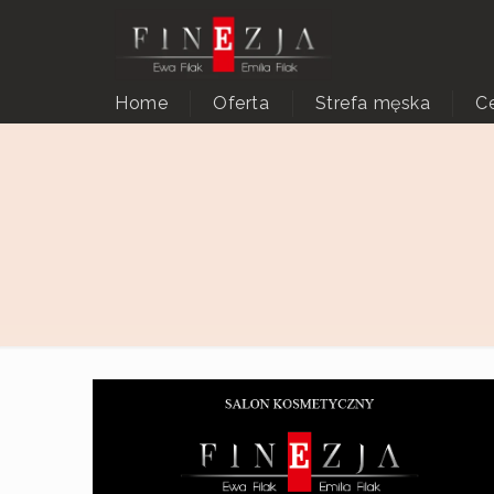
Home
Oferta
Strefa męska
C