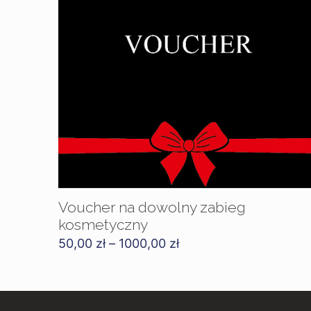
Voucher na dowolny zabieg
kosmetyczny
Zakres
50,00
zł
–
1000,00
zł
cen:
od
50,00 zł
do