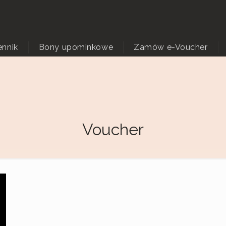
ennik
Bony upominkowe
Zamów e-Voucher
voucher