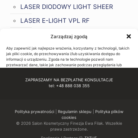
LASER DIODOWY LIGHT SHEER
LASER E-LIGHT VPL RF
LASER SHR
Zarządzaj zgodą
Aby zapewnić jak najlepsze wrażenia, korzystamy z technologii, takich
jak pliki cookie, do przechowywania i/lub uzyskiwania dostępu do
informacji o urządzeniu. Zgoda na te technologie pozwoli nam
przetwarzać dane, takie jak zachowanie podczas przeglądania lub
unikalne identyfikatory na tej stronie. Brak wyrażenia zgody lub
wycofanie zgody może niekorzystnie wpłynąć na niektóre cechy i
ZAPRASZAMY NA BEZPŁATNE KONSULTACJE
funkcje.
tel: +48 888 038 355
Akceptuję
Polityka prywatności
|
Regulamin sklepu
|
Polityka plików
Odmów
cookies
© 2026 Salon Kosmetyczny Finezja Ewa Filak. Wszelkie
Zobacz preferencje
prawa zastrzeżone.