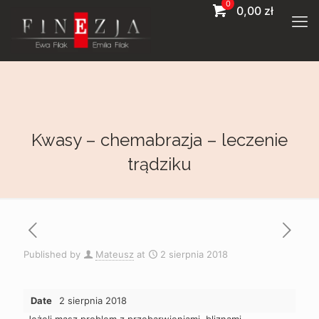
0
0,00
zł
kwasy – chemabrazja – leczenie
trądziku
Published by
Mateusz
at
2 sierpnia 2018
Date
2 sierpnia 2018