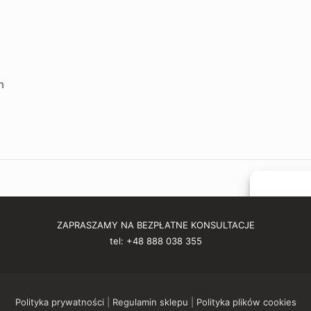
h
Aby zapewnić
ZAPRASZAMY NA BEZPŁATNE KONSULTACJE
cookie, do 
tel: +48 888 038 355
Zgoda na te
podczas prz
lub wycofan
Polityka prywatności
|
Regulamin sklepu
|
Polityka plików cookies
Ak