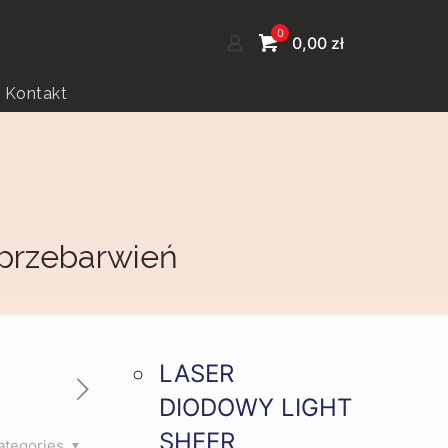
0
0,00
zł
Kontakt
 przebarwień
LASER
DIODOWY LIGHT
SHEER
ategories