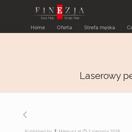
Home
Oferta
Strefa męska
C
laserowy p
Published by
Mateusz
at
2 sierpnia 2018