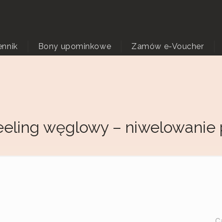
ennik
Bony upominkowe
Zamów e-Voucher
eeling węglowy – niwelowanie
C