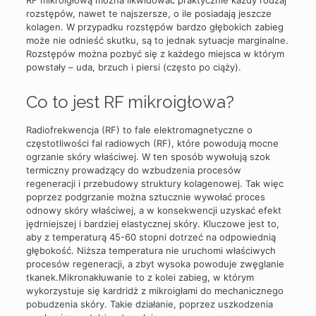
RF mikroigłową można likwidować praktycznie każdy rodzaj
rozstępów, nawet te najszersze, o ile posiadają jeszcze
kolagen. W przypadku rozstępów bardzo głębokich zabieg
może nie odnieść skutku, są to jednak sytuacje marginalne.
Rozstępów można pozbyć się z każdego miejsca w którym
powstały – uda, brzuch i piersi (często po ciąży).
Co to jest RF mikroigłowa?
Radiofrekwencja (RF) to fale elektromagnetyczne o
częstotliwości fal radiowych (RF), które powodują mocne
ogrzanie skóry właściwej. W ten sposób wywołują szok
termiczny prowadzący do wzbudzenia procesów
regeneracji i przebudowy struktury kolagenowej. Tak więc
poprzez podgrzanie można sztucznie wywołać proces
odnowy skóry właściwej, a w konsekwencji uzyskać efekt
jędrniejszej i bardziej elastycznej skóry. Kluczowe jest to,
aby z temperaturą 45-60 stopni dotrzeć na odpowiednią
głębokość. Niższa temperatura nie uruchomi właściwych
procesów regeneracji, a zbyt wysoka powoduje zwęglanie
tkanek.Mikronakłuwanie to z kolei zabieg, w którym
wykorzystuje się kardridż z mikroigłami do mechanicznego
pobudzenia skóry. Takie działanie, poprzez uszkodzenia