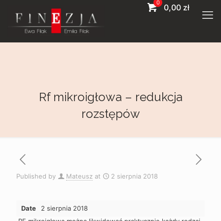
0
0,00
zł
rf mikroigłowa – redukcja
rozstępów
Published by
Mateusz
at
2 sierpnia 2018
Date
2 sierpnia 2018