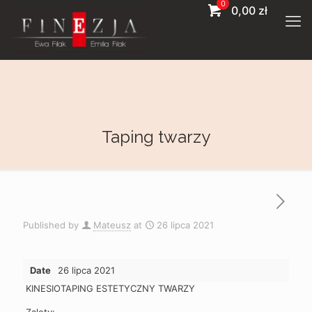
0
0,00
zł
taping twarzy
Published by
Mateusz
at
26 lipca 2021
Date
26 lipca 2021
KINESIOTAPING ESTETYCZNY TWARZY